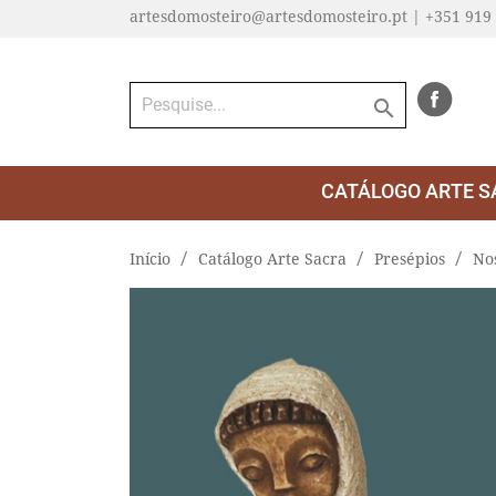
artesdomosteiro@artesdomosteiro.pt | +351 919

CATÁLOGO ARTE S
Início
Catálogo Arte Sacra
Presépios
No