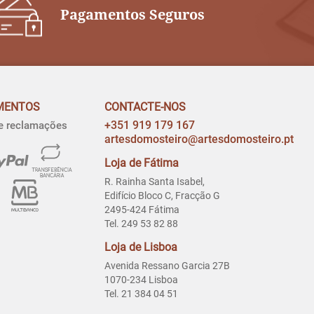
Pagamentos Seguros
MENTOS
CONTACTE-NOS
+351 919 179 167
de reclamações
artesdomosteiro@artesdomosteiro.pt
Loja de Fátima
R. Rainha Santa Isabel,
Edifício Bloco C, Fracção G
2495-424 Fátima
Tel. 249 53 82 88
Loja de Lisboa
Avenida Ressano Garcia 27B
1070-234 Lisboa
Tel. 21 384 04 51