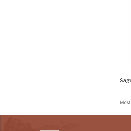
Sagr
Sagr
AD
Mostr