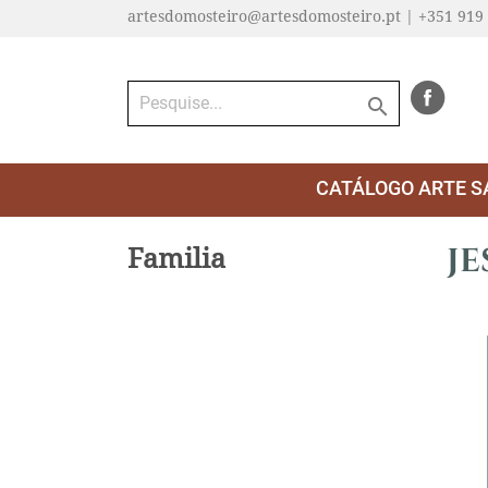
artesdomosteiro@artesdomosteiro.pt | +351 919

CATÁLOGO ARTE S
JE
Familia