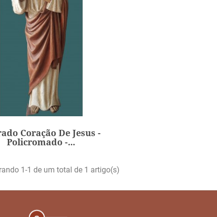
ado Coração De Jesus -
Policromado -...
5 200,00 €
Preço
ado Coração De Jesus -
ICIONAR
Policromado -...
ando 1-1 de um total de 1 artigo(s)