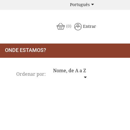

Português
(0)
Entrar
ONDE ESTAMOS?
Nome, de A a Z
Ordenar por:
