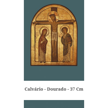
Calvário - Dourado - 37 Cm
420,00 €
Preço
Calvário - Dourado - 37 Cm
ADICIONAR