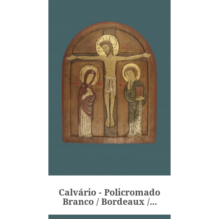
Calvário - Policromado
Branco / Bordeaux /...
495,00 €
Preço
Calvário - Policromado
ADICIONAR
Branco / Bordeaux /...