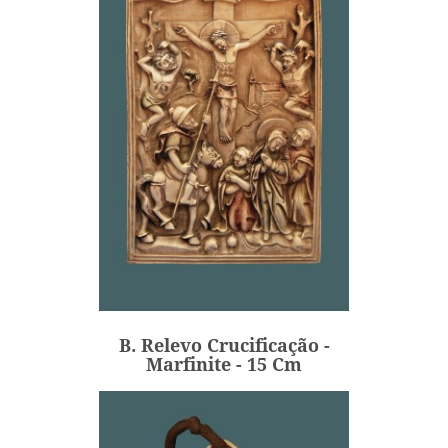
B. Relevo Crucificação -
Marfinite - 15 Cm
73,00 €
Preço
B. Relevo Crucificação -
ADICIONAR
Marfinite - 15 Cm