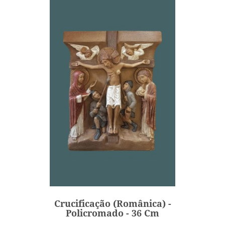
Crucificação (Românica) -
Policromado - 36 Cm
678,00 €
Preço
Crucificação (Românica) -
ADICIONAR
Policromado - 36 Cm