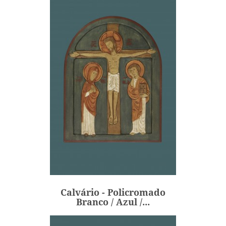
Calvário - Policromado
Branco / Azul /...
495,00 €
Preço
Calvário - Policromado
ADICIONAR
Branco / Azul /...