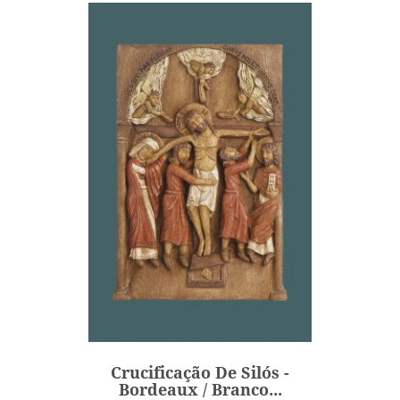
Crucificação De Silós -
Bordeaux / Branco...
950,00 €
Preço
Crucificação De Silós -
ADICIONAR
Bordeaux / Branco...