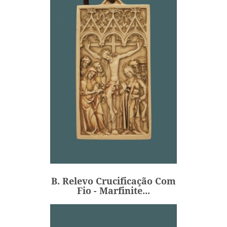
B. Relevo Crucificação Com
Fio - Marfinite...
54,00 €
Preço
B. Relevo Crucificação Com
ADICIONAR
Fio - Marfinite...