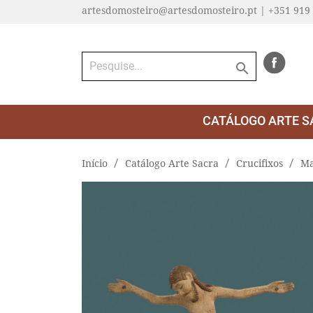
artesdomosteiro@artesdomosteiro.pt | +351 919

CATÁLOGO ARTE S
Início
Catálogo Arte Sacra
Crucifixos
Ma