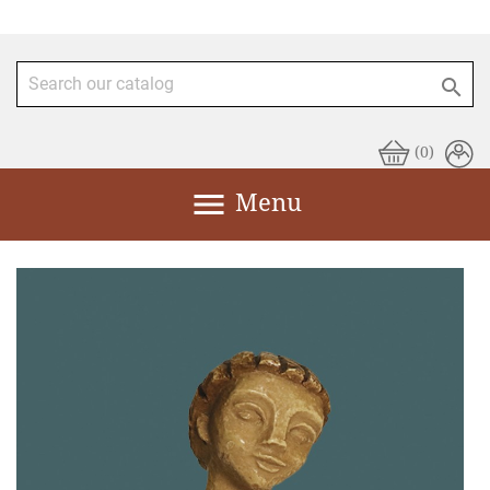

(0)

Menu