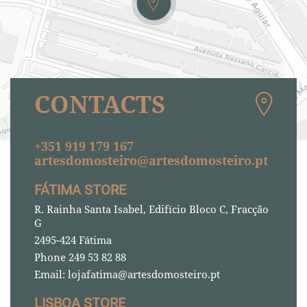
CONTACTS
+351 919 179 167
artesdomosteiro@artesdomosteiro.pt
FÁTIMA STORE
R. Rainha Santa Isabel, Edifício Bloco C, Fracção
G
2495-424 Fátima
Phone 249 53 82 88
Email: lojafatima@artesdomosteiro.pt
LISBOA STORE