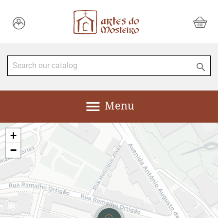


Menu
+
−