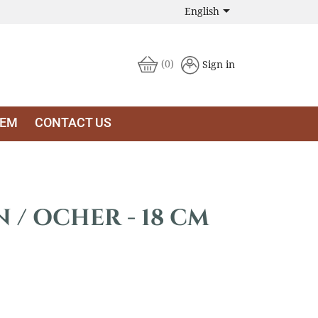

English
(0)
Sign in
LEM
CONTACT US
 / OCHER - 18 CM