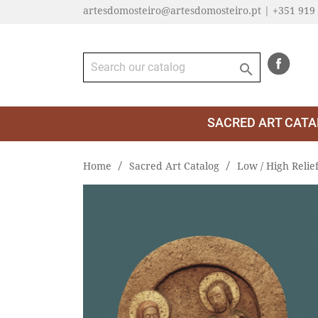
artesdomosteiro@artesdomosteiro.pt | +351 919

SACRED ART CATA
Home
Sacred Art Catalog
Low / High Relie