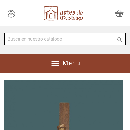


Menu