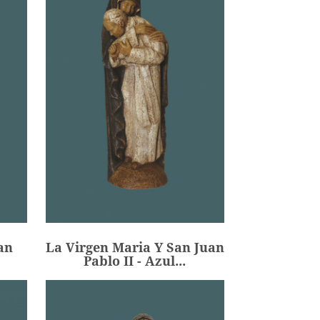
an
La Virgen Maria Y San Juan
Pablo II - Azul...
142,00 €
Precio
an
La Virgen Maria Y San Juan
AÑADIR
Pablo II - Azul...