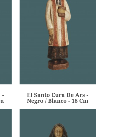
 -
El Santo Cura De Ars -
Cm
Negro / Blanco - 18 Cm
136,00 €
Precio
 -
El Santo Cura De Ars -
AÑADIR
Cm
Negro / Blanco - 18 Cm