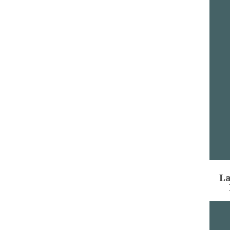
La
La
AÑ