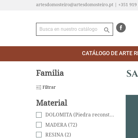
artesdomosteiro@artesdomosteiro.pt | +351 919

CATÁLOGO DE ARTE R
S
Familia
Filtrar
Material
DOLOMITA (Piedra reconst.)
(62)
MADERA
(72)
RESINA
(2)