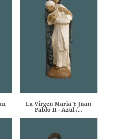
an
La Virgen Maria Y Juan
Pablo II - Azul /...
494,00 €
Precio
an
La Virgen Maria Y Juan
AÑADIR
Pablo II - Azul /...