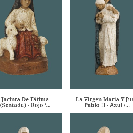
Jacinta De Fátima
La Virgen Maria Y Ju
(sentada) - Rojo /...
Pablo II - Azul /...
103,00 €
141,00 €
Precio
Precio
Jacinta De Fátima
La Virgen Maria Y Ju
ADIR
AÑADIR
(sentada) - Rojo /...
Pablo II - Azul /...