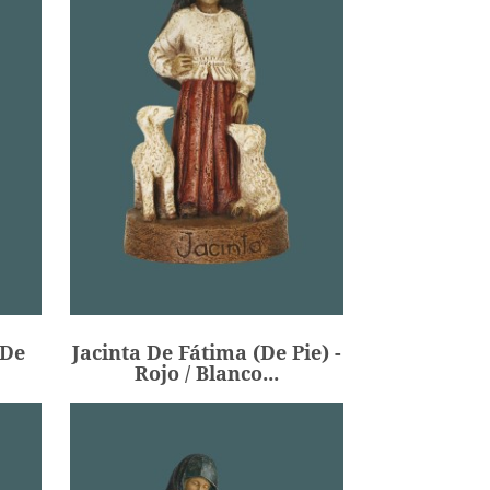
(de
Jacinta De Fátima (de Pie) -
Rojo / Blanco...
134,00 €
Precio
(de
Jacinta De Fátima (de Pie) -
AÑADIR
Rojo / Blanco...