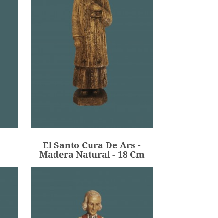
El Santo Cura De Ars -
Madera Natural - 18 Cm
85,00 €
Precio
El Santo Cura De Ars -
AÑADIR
Madera Natural - 18 Cm