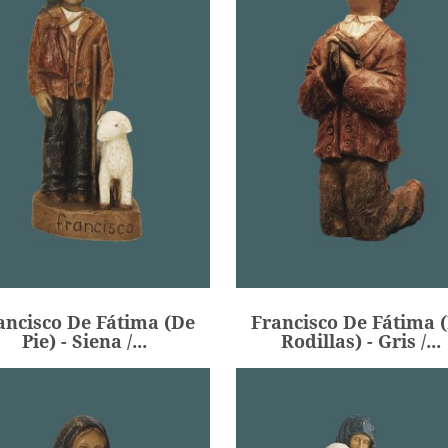
ancisco De Fátima (de
Francisco De Fátima 
Pie) - Siena /...
Rodillas) - Gris /...
134,00 €
154,00 €
Precio
Precio
ancisco De Fátima (de
Francisco De Fátima 
ADIR
AÑADIR
Pie) - Siena /...
Rodillas) - Gris /...