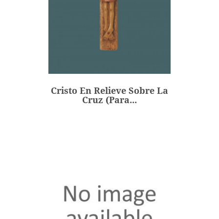
Cristo En Relieve Sobre La
Cruz (para...
45,00 €
Precio
Cristo En Relieve Sobre La
AÑADIR
Cruz (para...