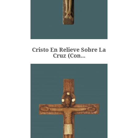
Cristo En Relieve Sobre La
Cruz (con...
45,00 €
Precio
Cristo En Relieve Sobre La
AÑADIR
Cruz (con...