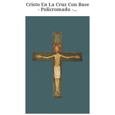
Cristo En La Cruz Con Base
AÑADIR
- Policromado -...
Cristo En La Cruz Grande -
Blanco / Fondo...
243,00 €
Precio