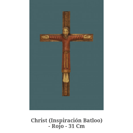
Christ (inspiración Batloo)
- Rojo - 31 Cm
245,00 €
Precio
Christ (inspiración Batloo)
AÑADIR
- Rojo - 31 Cm