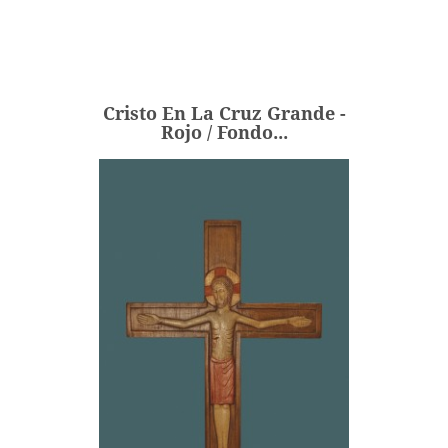
Cristo En La Cruz Grande -
Rojo / Fondo...
243,00 €
Precio
Cristo En La Cruz Grande -
AÑADIR
Rojo / Fondo...