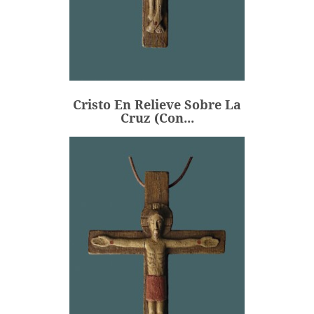
Cristo En Relieve Sobre La
Cruz (con...
45,00 €
Precio
Cristo En Relieve Sobre La
AÑADIR
Cruz (con...