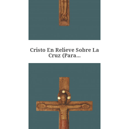
Cristo En Relieve Sobre La
Cruz (para...
45,00 €
Precio
Cristo En Relieve Sobre La
AÑADIR
Cruz (para...