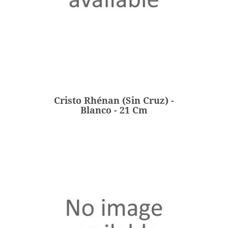
Cristo Rhénan (sin Cruz) -
Blanco - 21 Cm
140,00 €
Precio
Cristo Rhénan (sin Cruz) -
AÑADIR
Blanco - 21 Cm