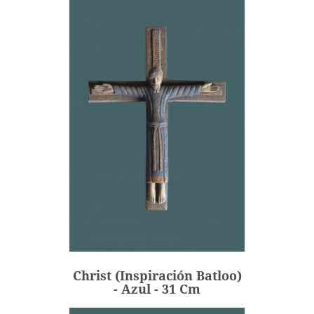
Christ (inspiración Batloo)
- Azul - 31 Cm
245,00 €
Precio
Christ (inspiración Batloo)
AÑADIR
- Azul - 31 Cm