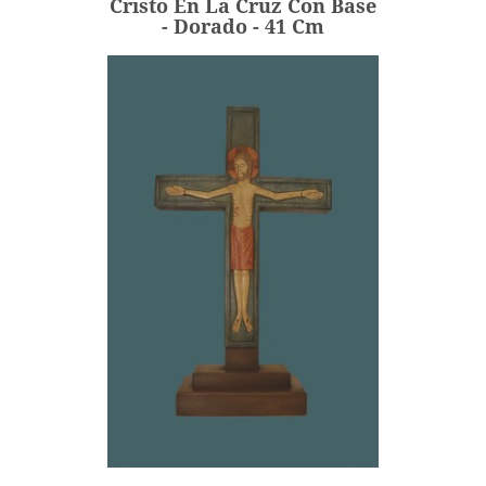
Cristo En La Cruz Con Base
AÑADIR
- Dorado - 41 Cm
Cristo En La Cruz Con Base
- Policromado -...
260,00 €
Precio