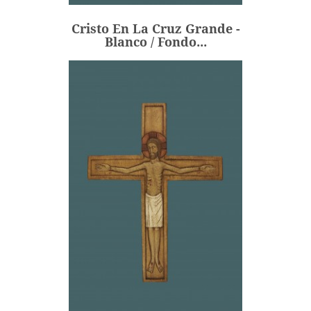
243,00 €
Precio
Cristo En La Cruz Grande -
AÑADIR
Blanco / Fondo...
Cristo En La Cruz Grande -
Blanco / Fondo...