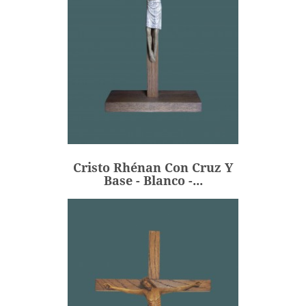
Cristo Rhénan Con Cruz Y
Base - Blanco -...
215,00 €
Precio
Cristo Rhénan Con Cruz Y
AÑADIR
Base - Blanco -...