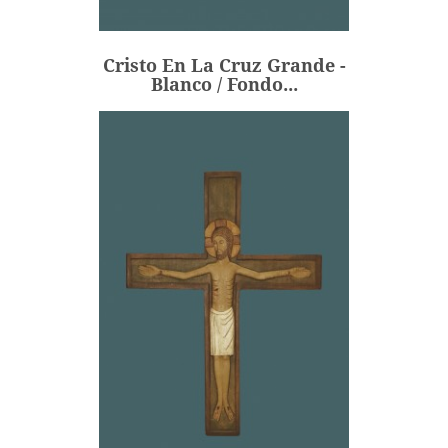
Blanco / Fondo...
241,07 €
Precio
Cristo En La Cruz Grande -
AÑADIR
Blanco / Fondo...
Cristo En La Cruz Grande -