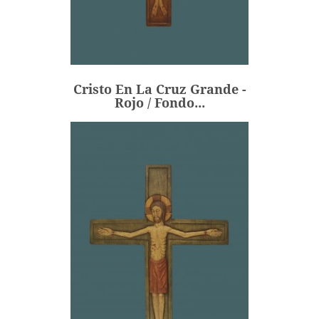
Cristo En La Cruz Grande -
Rojo / Fondo...
243,00 €
Precio
Cristo En La Cruz Grande -
AÑADIR
Rojo / Fondo...