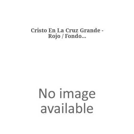
Cristo En La Cruz Grande -
Rojo / Fondo...
243,00 €
Precio
Cristo En La Cruz Grande -
AÑADIR
Rojo / Fondo...