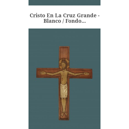
243,00 €
Precio
Cristo En La Cruz Grande -
AÑADIR
Blanco / Fondo...
Cristo En La Cruz Grande -