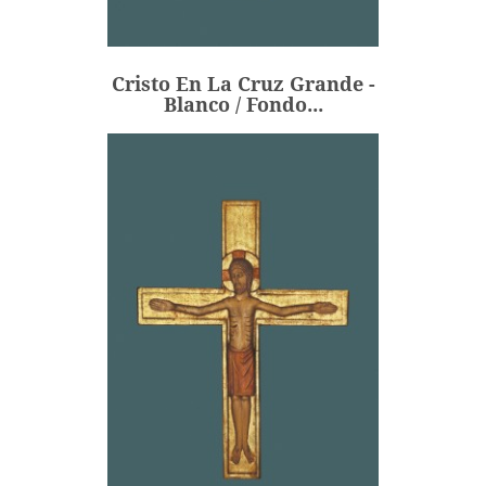
Blanco / Fondo...
243,00 €
Precio
Cristo En La Cruz Grande -
AÑADIR
Blanco / Fondo...