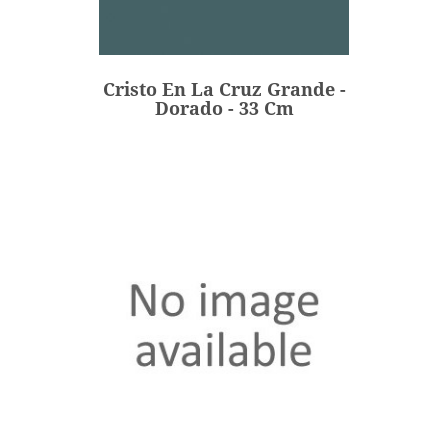
Cristo En La Cruz Grande -
Dorado - 33 Cm
277,00 €
Precio
Cristo En La Cruz Grande -
AÑADIR
Dorado - 33 Cm