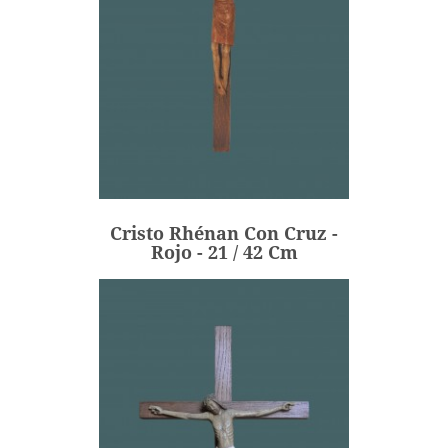
Cristo Rhénan Con Cruz -
Rojo - 21 / 42 Cm
198,00 €
Precio
Cristo Rhénan Con Cruz -
AÑADIR
Rojo - 21 / 42 Cm