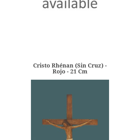
Cristo Rhénan (sin Cruz) -
Rojo - 21 Cm
140,00 €
Precio
Cristo Rhénan (sin Cruz) -
AÑADIR
Rojo - 21 Cm