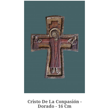
Cristo De La Conpasión -
Dorado - 16 Cm
135,00 €
Precio
Cristo De La Conpasión -
AÑADIR
Dorado - 16 Cm