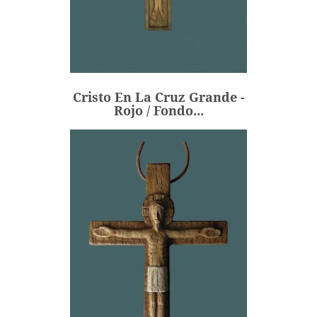
Cristo En La Cruz Grande -
Rojo / Fondo...
243,00 €
Precio
Cristo En La Cruz Grande -
AÑADIR
Rojo / Fondo...