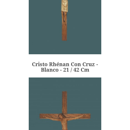
Cristo Rhénan Con Cruz -
Blanco - 21 / 42 Cm
198,00 €
Precio
Cristo Rhénan Con Cruz -
AÑADIR
Blanco - 21 / 42 Cm